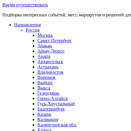
Перейти
Время путешествовать
к
Подборка интересных событий, мест, маршрутов и решений дл
содержанию
Направления
Россия
Москва
Санкт-Петербург
Абакан
Абрау-Дюрсо
Анапа
Архангельск
Астрахань
Владивосток
Воронеж
Выборг
Выкса
Геленджик
Горно-Алтайск
Гусь-Хрустальный
Екатеринбург
Казань
Калмыкия
Калинградская обл.
Калуга