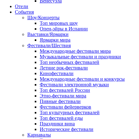
Венесуэла
Отели
События
Шоу/Концерты
Топ мировых шоу
Опен-эйры в Испании
Выставки/Ярмарки
Ярмарки мира
Фестивали/Шествия
Международные фестивали мира
Музыкальные фестивали и праздники
Топ необычных фестивалей
Летние рок-фестивали
Кинофестивали
Международные фестивали и конкурсы
Фестивали электронной музыки
Топ фестивалей России
Этно-фестивали мира
Пивные фестивали
Фестивали фейерверков
Топ культурных фестивалей
Топ фестивалей еды
Праздники вина
Исторические фестивали
Карнавалы