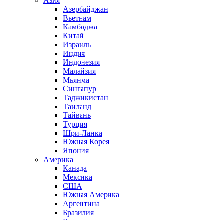
Азия
Азербайджан
Вьетнам
Камбоджа
Китай
Израиль
Индия
Индонезия
Малайзия
Мьянма
Сингапур
Таджикистан
Таиланд
Тайвань
Турция
Шри-Ланка
Южная Корея
Япония
Америка
Канада
Мексика
США
Южная Америка
Аргентина
Бразилия