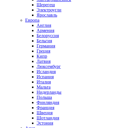
Шерегеш
Электроугли
Ярославль
Европа
Англия
Армения
Белоруссия
Бельгия
Германия
Греция
Кипр
Латвия
Люксембург
Исландия
Испания
Италия
Мальта
Нидерланды
Польша
Финляндия
Франция
Швеция
Шотландия
Эстония