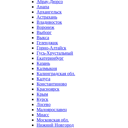
Абрау-Дюрсо
Анапа
Архангельск
Астрахань
Владивосток
Воронеж
Выборг
Выкса
Геленджик
Горно-Алтайск
Гусь-Хрустальный
Екатеринбург
Казань
Калмыкия
Калинградская обл.
Калуга
Константиново
Красноярск
Крым
Курск
Лосево
Малоярославец
Миасс
Московская обл.
Нижний Новгород