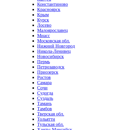
Константиново
Красноярск
Крым
Курск
Лосево
Малоярославец
Миасс
Московская обл.
Нижний Новгород
Никола-Ленивец
Новосибирск
Пермь
Петрозаводск
Приозерск
Ростов
Самара
Сочи
Судогда
Суздаль
Тамань
Тамбов
Тверская обл.
Тольятти
Тульская обл.
Ханты-Мансийск