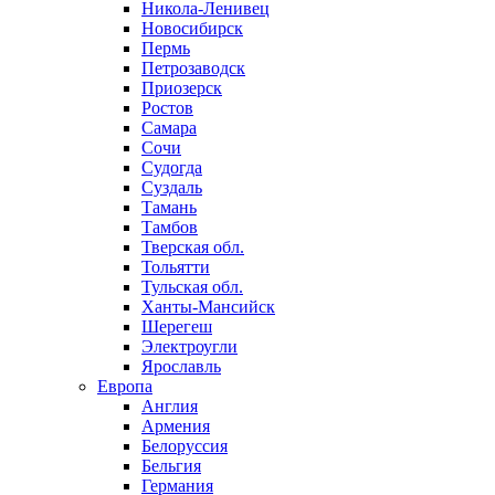
Никола-Ленивец
Новосибирск
Пермь
Петрозаводск
Приозерск
Ростов
Самара
Сочи
Судогда
Суздаль
Тамань
Тамбов
Тверская обл.
Тольятти
Тульская обл.
Ханты-Мансийск
Шерегеш
Электроугли
Ярославль
Европа
Англия
Армения
Белоруссия
Бельгия
Германия