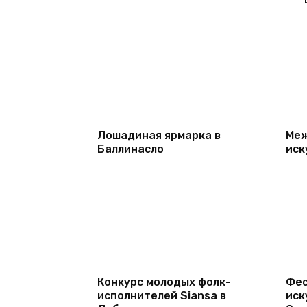
Лошадиная ярмарка в
Меж
Баллинасло
иск
Конкурс молодых фолк-
Фес
исполнителей Siansa в
иск