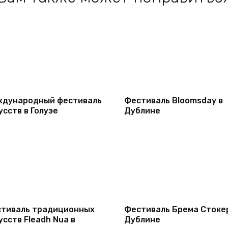
дународный фестиваль
Фестиваль Bloomsday в
усств в Голуэе
Дублине
тиваль традиционных
Фестиваль Брема Стоке
усств Fleadh Nua в
Дублине