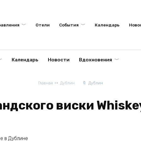
равления
Отели
События
Календарь
Ново
Календарь
Новости
Вдохновения
Главная
Дублин
Дублин
ндского виски Whiskey