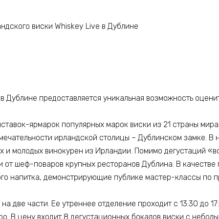
ндского виски Whiskey Live в Дублине
 в Дублине предоставляется уникальная возможность оценит
ыставок-ярмарок популярных марок виски из 21 страны мир
имечательности ирландской столицы – Дублинском замке. В
х и молодых винокурен из Ирландии. Помимо дегустаций «в
и от шеф-поваров крупных ресторанов Дублина. В качестве
ого напитка, демонстрирующие публике мастер-классы по п
а две части. Ее утреннее отделение проходит с 13:30 до 17:0
ро. В цену входит 8 дегустационных бокалов виски с небол