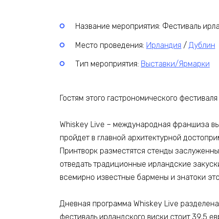
Название мероприятия: Фестиваль ирла
Место проведения:
Ирландия
/
Дублин
Тип мероприятия:
Выставки/Ярмарки
Гостям этого гастрономического фестиваля
Whiskey Live – международная франшиза в
пройдет в главной архитектурной достопр
Принтворк разместятся стенды заслуженны
отведать традиционные ирландские закуск
всемирно известные бармены и знатоки эт
Дневная программа Whiskey Live разделена н
фестиваль ирландского виски стоит 39,5 ев