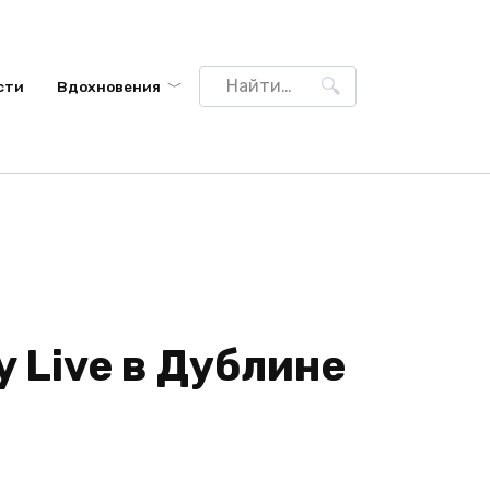
Search
сти
Вдохновения
for:
 Live в Дублине