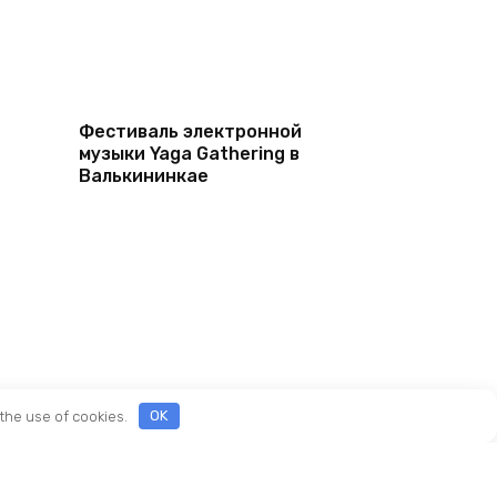
Фестиваль электронной
музыки Yaga Gathering в
Валькининкае
 the use of cookies.
OK