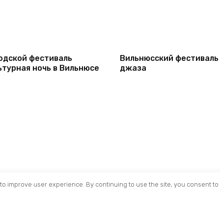
одской фестиваль
Вильнюсский фестиваль
ьтурная ночь в Вильнюсе
джаза
to improve user experience. By continuing to use the site, you consent to