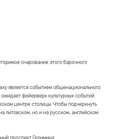
вторимое очарование этого барочного
маху является событием общенационального
а ожидает фейерверк культурных событий.
еском центре столицы. Чтобы подчеркнуть
а литовском, но и на русском, английском
ный проспект Гедимина.