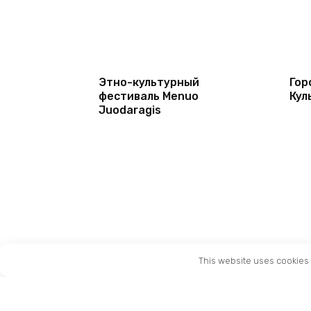
Этно-культурный
Гор
фестиваль Menuo
Кул
Juodaragis
This website uses cookies 