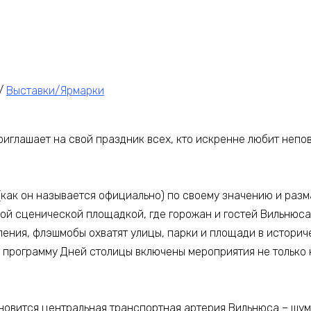
/
Выставки/Ярмарки
риглашает на свой праздник всех, кто искренне любит непо
(как он называется официально) по своему значению и раз
мной сценической площадкой, где горожан и гостей Вильнюс
ления, флэшмобы охватят улицы, парки и площади в историч
 программу Дней столицы включены мероприятия не только н
новится центральная транспортная артерия Вильнюса – шум